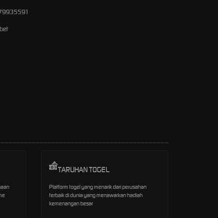
79935591
bet
TARUHAN TOGEL
haan
Platform togel yang menarik dari perusahan
ame
terbaik di dunia yang menawarkan hadiah
kemenangan besar