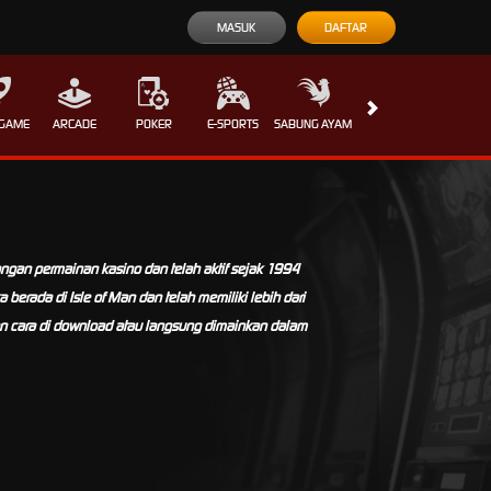
MASUK
DAFTAR
 GAME
ARCADE
POKER
E-SPORTS
SABUNG AYAM
PROMOSI
an permainan kasino dan telah aktif sejak 1994
erada di Isle of Man dan telah memiliki lebih dari
an cara di download atau langsung dimainkan dalam