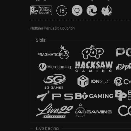
Platform Penyedia Layanan
Slots
Live Casino