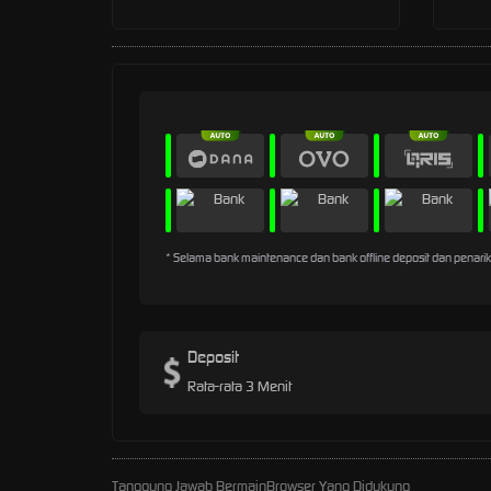
* Selama bank maintenance dan bank offline deposit dan penarik
Deposit
Rata-rata 3 Menit
Tanggung Jawab Bermain
Browser Yang Didukung