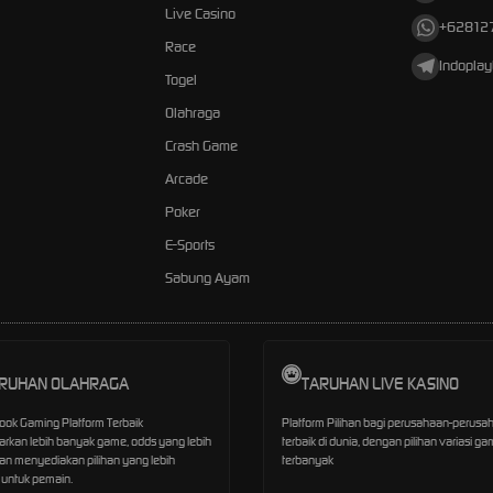
Live Casino
+62812
Race
Indoplay
Togel
Olahraga
Crash Game
Arcade
Poker
E-Sports
Sabung Ayam
RUHAN OLAHRAGA
TARUHAN LIVE KASINO
ook Gaming Platform Terbaik
Platform Pilihan bagi perusahaan-perusa
kan lebih banyak game, odds yang lebih
terbaik di dunia, dengan pilihan variasi g
 dan menyediakan pilihan yang lebih
terbanyak
untuk pemain.