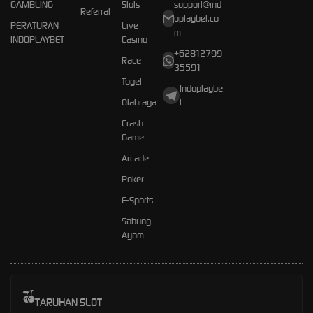
GAMBLING
Slots
support@ind
Referral
oplaybet.co
PERATURAN
Live
m
INDOPLAYBET
Casino
+62812799
Race
35591
Togel
Indoplaybe
Olahraga
t
Crash
Game
Arcade
Poker
E-Sports
Sabung
Ayam
TARUHAN SLOT