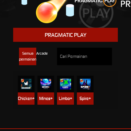
PRAGMATIC PLAY
Semua
Arcade
permainan
Chicken+
Mines+
Limbo+
Spire+