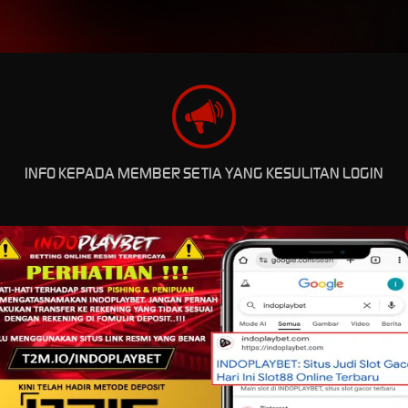
INFO KEPADA MEMBER SETIA YANG KESULITAN LOGIN
Slot88 Resmi Terpercaya
r Slot Gacor Hari Ini & Slot88 
 terpercaya dan slot88 gampang menang terbaik hari ini dari Nexus Engine. Kelebihan Indoplayb
ang ada di kasino (offline). Sehingga Anda tidak perlu pergi ke negara penyedia permainan mesin 