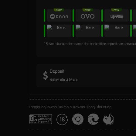
* Selama bank maintenance dan bank offline deposit dan penarikan
Deposit
Rata-rata 3 Menit
Tanggung Jawab Bermain
Browser Yang Didukung