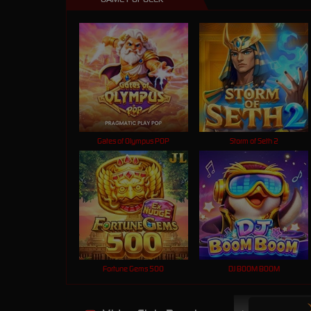
Gates of Olympus POP
Storm of Seth 2
Fortune Gems 500
DJ BOOM BOOM