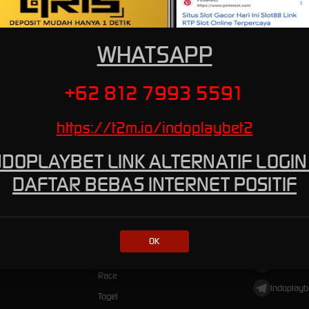
et & slot88 terbaru dengan fitur demo pg soft dan pragmatic play slot gacor gampang menang. Jad
rator) dan RTP (Return To Player) serta banyak pilihan permainannya. Akan tetapi tidak boleh kit
WHATSAPP
ilihan daftar situs judi slot gacor online terpercaya dan terbaik hari ini di Indonesia adalah hal 
 terlengkap di Indonesia. Hadirnya halaman website ini memberikan banyak keuntungan untuk and
a di Indonesia dari semua situs judi slot online terbaik dan terpercaya yang ada, sehingga antr
+62 812 7993 5591
 provider slot88 resmi dengan layanan profesional online 24 jam, akses mudah, serta berbagai piliha
 ini. Dengan akses
SLOT88
login mudah, layanan profesional online 24 jam, serta berbagai pilih
https://t2m.io/indoplaybet2
ndingkan dengan situs lainnya. Keuntungan, potensi dan peluang gampang menang serta maxw
NDOPLAYBET LINK ALTERNATIF LOGIN
DAFTAR BEBAS INTERNET POSITIF
Kategori
Dukungan
Hot Games
Indoplayb
Slots
support@i
OK
Live Casino
+628127
Race
Indoplayb
Togel