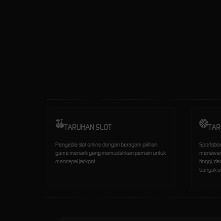
TARUHAN SLOT
TAR
Penyedia slot online dengan beragam pilihan
Sportsboo
game menarik yang memudahkan pemain untuk
menawark
mencapai jackpot
tinggi, d
banyak u