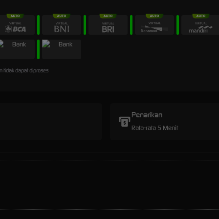
 tidak dapat diproses
Penarikan
Rata-rata 5 Menit